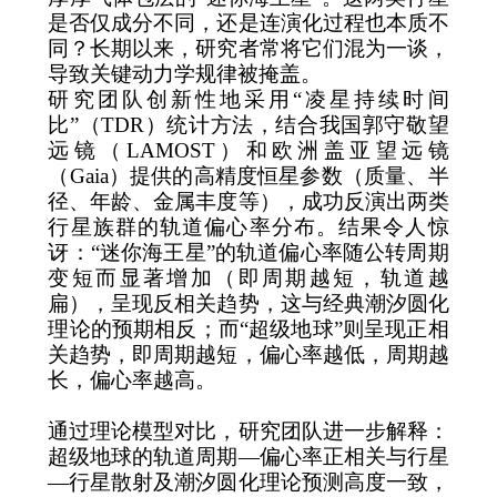
是否仅成分不同，还是连演化过程也本质不
同？长期以来，研究者常将它们混为一谈，
导致关键动力学规律被掩盖。
研究团队创新性地采用
“
凌星持续时间
比
”
（
TDR
）统计方法，结合我国郭守敬望
远镜（
LAMOST
）和欧洲盖亚望远镜
（
Gaia
）提供的高精度恒星参数（质量、半
径、年龄、金属丰度等），成功反演出两类
行星族群的轨道偏心率分布。结果令人惊
讶：
“
迷你海王星
”
的轨道偏心率随公转周期
变短而显著增加（即周期越短，轨道越
扁），呈现反相关趋势，这与经典潮汐圆化
理论的预期相反；而
“
超级地球
”
则呈现正相
关趋势，即周期越短，偏心率越低，周期越
长，偏心率越高。
通过理论模型对比，研究团队进一步解释：
超级地球的轨道周期
—
偏心率正相关与行星
—
行星散射及潮汐圆化理论预测高度一致，