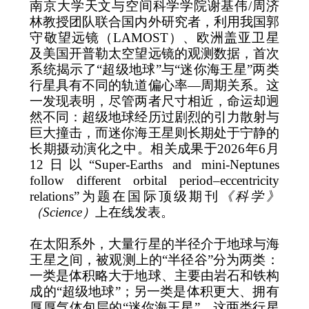
南京大学天文与空间科学学院谢基伟
/
周济
林教授团队联合国内外研究者，利用我国郭
守敬望远镜（
LAMOST
）、欧洲盖亚卫星
及美国开普勒太空望远镜的观测数据，首次
系统揭示了
“
超级地球
”
与
“
迷你海王星
”
两类
行星具有不同的轨道偏心率
—
周期关系。这
一发现表明，尽管两者尺寸相近，命运却迥
然不同：超级地球经历过剧烈的引力散射与
巨大撞击，而迷你海王星则长期处于宁静的
长期摄动演化之中。相关成果于
2026
年
6
月
12
日以
“Super-Earths and mini-Neptunes
follow different orbital period–eccentricity
relations”
为题在国际顶级期刊
《科学》
（
Science
）
上在线发表。
在太阳系外，大量行星的半径介于地球与海
王星之间，被观测上的
“
半径谷
”
分为两类：
一类是体积略大于地球、主要由岩石和铁构
成的
“
超级地球
”
；另一类是体积更大、拥有
厚厚气体包层的
“
迷你海王星
”
。这两类行星