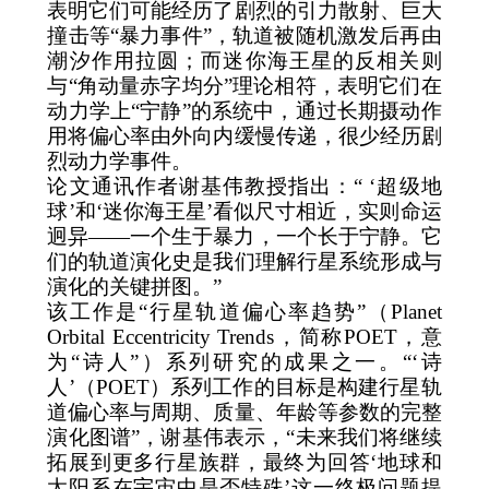
表明它们可能经历了剧烈的引力散射、巨大
撞击等
“
暴力事件
”
，轨道被随机激发后再由
潮汐作用拉圆；而迷你海王星的反相关则
与
“
角动量赤字均分
”
理论相符，表明它们在
动力学上
“
宁静
”
的系统中，通过长期摄动作
用将偏心率由外向内缓慢传递，很少经历剧
烈动力学事件。
论文通讯作者谢基伟教授指出：
“ ‘
超级地
球
’
和
‘
迷你海王星
’
看似尺寸相近，实则命运
迥异
——
一个生于暴力，一个长于宁静。它
们的轨道演化史是我们理解行星系统形成与
演化的关键拼图。
”
该工作是
“
行星轨道偏心率趋势
”
（
Planet
Orbital Eccentricity Trends
，简称
POET
，意
为
“
诗人
”
）系列研究的成果之一。
“‘
诗
人
’
（
POET
）系列工作的目标是构建行星轨
道偏心率与周期、质量、年龄等参数的完整
演化图谱
”
，谢基伟表示，
“
未来我们将继续
拓展到更多行星族群，最终为回答
‘
地球和
太阳系在宇宙中是否特殊
’
这一终极问题提