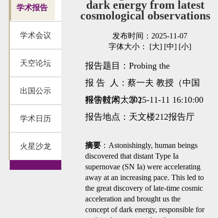
dark energy from latest
学术报告
cosmological observations
学术会议
发布时间：2025-11-07
字体大小：
[大]
[中]
[小]
天空论坛
报告题目：Probing the
dynamics of dark energy from
报 告 人：蔡一夫 教授（中国
出国公示
latest cosmological observations
科学技术大学）
报告时间：2025-11-11 16:10:00
报告地点：天文楼212报告厅
学术日历
摘要
：Astonishingly, human beings
火星沙龙
discovered that distant Type Ia
supernovae (SN Ia) were accelerating
away at an increasing pace. This led to
the great discovery of late-time cosmic
acceleration and brought us the
concept of dark energy, responsible for