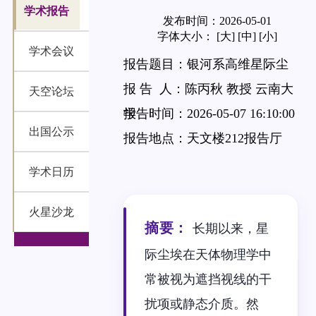
学术报告
发布时间：2026-05-01
字体大小：
[大]
[中]
[小]
学术会议
报告题目：银河系高维星际尘
埃图谱
报 告 人：陈丙秋 教授 云南大
天空论坛
学
报告时间：2026-05-07 16:10:00
出国公示
报告地点：天文楼212报告厅
学术日历
火星沙龙
摘要：
长期以来，星
际尘埃在天体物理学中
常被视为遮挡视线的干
扰项或静态介质。然